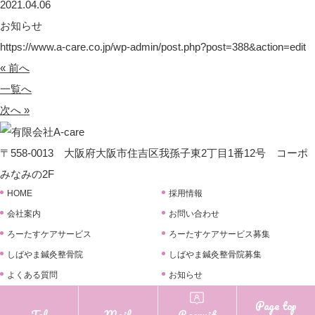
2021.04.06
お知らせ
https://www.a-care.co.jp/wp-admin/post.php?post=388&action=edit
« 前へ
一覧へ
次へ »
〒558-0013 大阪府大阪市住吉区我孫子東2丁目1番12号 コーポ
みなみの2F
HOME
採用情報
会社案内
お問い合わせ
ろーたすケアサービス
ろーたすケアサービス募集
しばやま鍼灸整骨院
しばやま鍼灸整骨院募集
よくある質問
お知らせ
プライバシーポリシー
ブログ
Page top
ろーたす
Tel
Mail
しばやま
Recruit